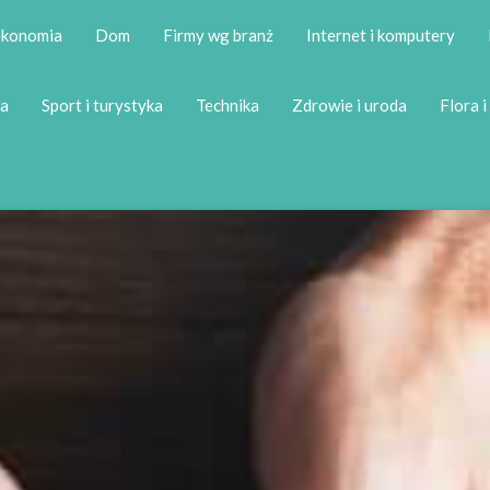
 ekonomia
Dom
Firmy wg branż
Internet i komputery
a
Sport i turystyka
Technika
Zdrowie i uroda
Flora i