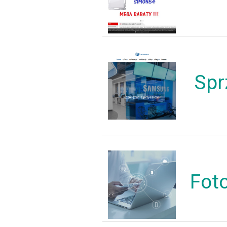
Spr
Fot