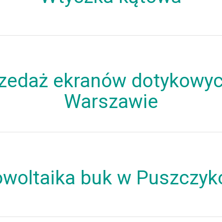
zedaż ekranów dotykowy
Warszawie
owoltaika buk w Puszczyk