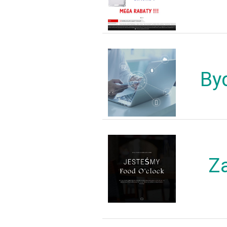
By
Za