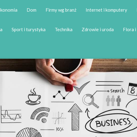
 ekonomia
Dom
Firmy wg branż
Internet i komputery
a
Sport i turystyka
Technika
Zdrowie i uroda
Flora i