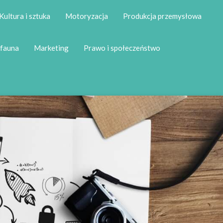
Kultura i sztuka
Motoryzacja
Produkcja przemysłowa
 fauna
Marketing
Prawo i społeczeństwo