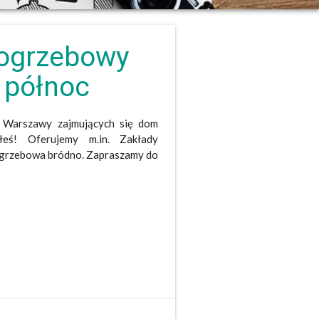
pogrzebowy
 północ
c Warszawy zajmujących się
dom
iłeś! Oferujemy m.in.
Zakłady
ogrzebowa bródno
. Zapraszamy do